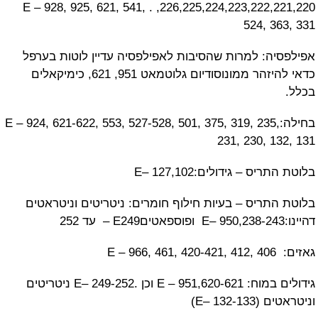
226,225,224,223,222,221,220, . E – 928, 925, 621, 541,
524, 3
ה: למרות שהסיבות לאפילפסיה עדיין לוטות בערפל
כדאי להיזהר ממונוסודיום גלוטמאט 951, 621, כימיקאלים
חילה:E – 924, 621-622, 553, 527-528, 501, 375, 319, 235,
231, 230, 1
ס – גידולים:E– 127,102
תריס – בעיות חילוף חומרים: ניטריטים וניטראטים
E
גידולים במוח: E – 951,620-621 וכן .E– 249-252 ניטריטים
E– 132-)