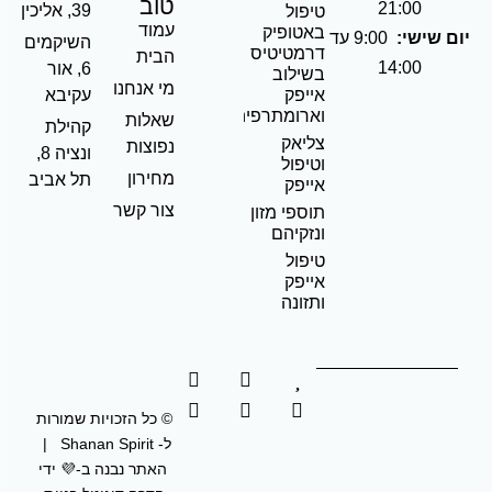
טוב
21:00
39, אליכין
טיפול
עמוד
באטופיק
ישי:
9:00 עד
השיקמים
דרמטיטיס
הבית
14:00
6, אור
בשילוב
מי אנחנו
אייפק
עקיבא
וארומתרפיה
שאלות
קהילת
צליאק
נפוצות
ונציה 8,
וטיפול
מחירון
תל אביב
אייפק
צור קשר
תוספי מזון
ונזקיהם
טיפול
אייפק
ותזונה
© כל הזכויות שמורות
ל- Shanan Spirit |
האתר נבנה ב-
💜
ידי