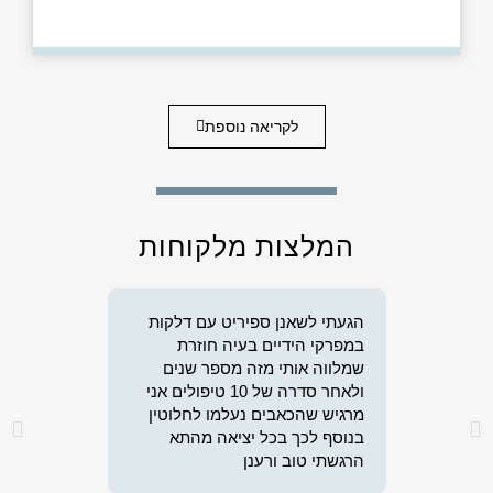
לקריאה נוספת
המלצות מלקוחות
הגעתי לשאנן ספיריט עם דלקות
אין לי מילים לתאר
במפרקי הידיים בעיה חוזרת
מהמפגש האחרון ש
שמלווה אותי מזה מספר שנים
ליוותה אותי המח
ולאחר סדרה של 10 טיפולים אני
שישנם אנשים כמוכ
מרגיש שהכאבים נעלמו לחלוטין
בנוסף לכך בכל יציאה מהתא
הרגשתי טוב ורענן
דניאל
מטופלת 