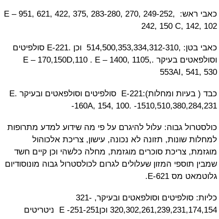
כאבי ראש: E – 951, 621, 422, 375, 283-280, 270, 249-252,
242, 150 C, 1
כאבי בטן: ,514,500,353,334,312-310 וכן .E-221 סולפיטים
וסולפאטים בעיקר .E – 170,150D,110 . E – 1400, 1105,
553AI, 5
כבד ( בעיות ומחלות):E-221 סולפיטים וסולפאטים ובעיקר .E
-160A, 154, 100. -1510,510,380,
ל גבוה: עלול להיגרם על פי מה שידוע למדע מתרופות
ונות, תזונה לא נכונה, עישון, צריכת אלכוהול
 צריכת סוכרים מוגזמת, מחלה כלשהי וכן קיים חשד
וספי המזון שעלולים לגרום לכולסטרול גבוה מונוסודיום
 E-621.
כליות: סולפיטים וסולפאטים ובעיקר, 321-
320,302,261,239,231,174,154 וכןE -251-251 ניטריטים