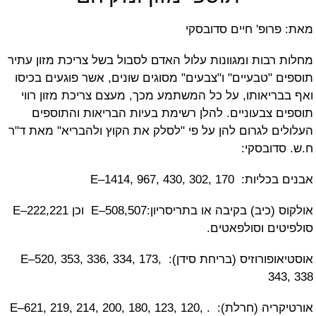
ופ' חיים סדובסקי
בות ומגוונות עלול האדם לסבול בשל צריכת מזון עתיר
"טבעיים" ו"צבעים" מסוגים שונים, אשר פוגעים בכיסו
יאותו, על כל המשתמע מכך, מעצם צריכת מזון רווי
צבעוניים. להלן רשימת בעיות הבריאות והתוספים
 לגרום להן על פי "לסלק את הקוץ ולהבריא" מאת ד"ר
ובסקי:
E–1414, 967, 430, 302
אולקוס (כיב) בקיבה או בתריסריון:E–508,507 וכן E–222,221
ם וסולפאטים.
אוסטיאופורוזיס (בריחת סידן): E–520, 353, 336, 334, 173,
3
אורטיקריה (חרלת): . E–621, 219, 214, 200, 180, 123, 120,