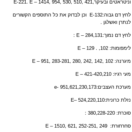
E-221. E – 1414, 954, 530, 510
לחץ דם גבוה:E-132 וכן לבדוק את כל התוספים הקשורים
שלגן .
E – 284,1 :
E – 129
E – 9
E – 
e- 951,621,230,1
E– 524,220
E – 1510, 62