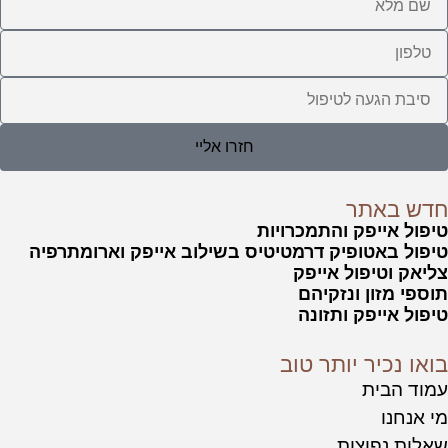
חזרו אליי
אתר
ייפק והתמכרויות
אטופיק דרמטיטיס בשילוב אייפק וארומתרפיה
טיפול אייפק
זון ונזקיהם
ייפק ותזונה
יר יותר טוב
בית
ו
פוצות