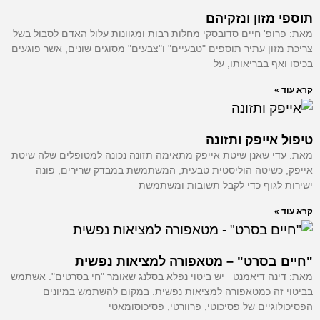
מזון ונזקיהם
פ' חיים סדובסקי מחלות רבות ומגוונות עלול האדם לסבול בשל
ון עתיר תוספים "טבעיים" ו"צבעים" מסוגים שונים, אשר פוגעים
ף בבריאותו, על
»
אייפק ותזונה
י שאנן שיטת אייפק מתאימה תזונה נכונה למטופלים שלה שיטת
כשיטה הוליסטית טבעית, המשתמשת במבדק שרירים, פונה
לגוף כדי לקבל תשובות ומשתמשת
»
 בסרט" – מטאפורה למציאות נפשית
נה דיאמנט יש ביטוי נפלא בסלנג שאומר "חי בסרטים". אשתמש
זה כמטאפורה למציאות נפשית. במקום להשתמש במיונים
גיים של פסיכוטי, פרוורטי, פסיכוסומאטי