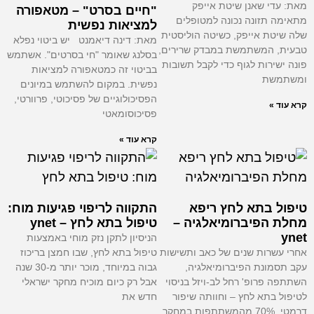
מאת: עדי שאנן שיטת אייפק
"חיים בסרט" – מטאפורה
מתאימה תזונה נכונה למטופלים
למציאות נפשית
שלה שיטת אייפק, כשיטה הוליסטית
מאת: דינה דיאמנט יש ביטוי נפלא
טבעית, המשתמשת במבדק שרירים,
בסלנג שאומר "חי בסרטים". אשתמש
פונה ישירות לגוף כדי לקבל תשובות
בביטוי זה כמטאפורה למציאות
ומשתמשת
נפשית. במקום להשתמש במיונים
הפסיכולוגיים של פסיכוטי, פרוורטי,
קרא עוד »
פסיכוסומאטי
קרא עוד »
טיפול בתא לחץ ריפא
התקווה לריפוי פגיעות מוח:
מחלת הפיברומיאלגיה –
טיפול בתא לחץ – ynet
ynet
הניסיון לתקן נזק מוחי באמצעות
אחרי עשרות שנים של כאב ותשישות
טיפול בתא לחץ, שבו חמצן בריכוז
עקב תסמונת הפיברומיאלגיה,
גבוה במיוחד, מוכר יותר מ-30 שנה
השתתפה פרופ' רחל לב-ויזל בניסוי
אבל רק כיום מוכיח מחקר ישראלי
לטיפול בתא לחץ – וחוותה שיפור
חדש את
דרמטי. 70%‬ מהמשתתפות במחקר