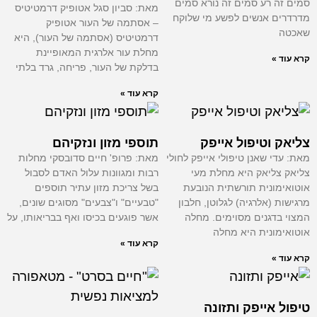
סמים זה רע סמים זה נורא סמים
מאת: סביון סגל אטופיק דרמטיטיס
מדרדרים אנשים לפשע מי שלוקח
– אסתמה של העור אטופיק
שאכטה
דרמטיטיס (אסתמה של העור), היא
מחלת עור אלרגית המאופיינת
קרא עוד »
בדלקת של העור, פריחה, גרד בלתי
קרא עוד »
צליאק וטיפול אייפק
תוספי מזון ונזקיהם
מאת: עדי שאנן טיפולי אייפק לחולי
מאת: פרופ' חיים סדובסקי מחלות
צליאק צליאק היא מחלת מעי
רבות ומגוונות עלול האדם לסבול
אוטואימונית תורשתית הנובעת
בשל צריכת מזון עתיר תוספים
מרגישות (אלרגיה) לגלוטן, חלבון
"טבעיים" ו"צבעים" מסוגים שונים,
המצוי בדגנים מסוימים. מחלה
אשר פוגעים בכיסו ואף בבריאותו, על
אוטואימונית היא מחלה
קרא עוד »
קרא עוד »
טיפול אייפק ותזונה