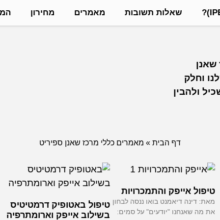
שאלות תשובות
מאמרים
מחירון
המל
 שאנן
נו וחלק
יל ולהבין
דף הבית
»
מאמרים כללי מרכז שאנן ספיריט
טיפול אייפק והתמכרויות
מאת: דינה דיאמנט בואו ננסה לבחון
טיפול באטופיק דרמטיטיס
את מה שאנחנו "יודעים" על סמים:
בשילוב אייפק וארומתרפיה